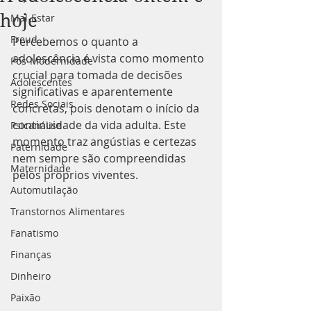
hoje
Mal-Estar
Freud
Percebemos o quanto a 
adolescência é vista como momento 
Pós-Modernidade
crucial para tomada de decisões 
Adolescentes
significativas e aparentemente 
Redes Sociais
concretas, pois denotam o início da 
continuidade da vida adulta. Este 
Psicanálise
momento traz angústias e certezas 
Paternidade
nem sempre são compreendidas 
Maternidade
pelos próprios viventes. 
Automutilação
Transtornos Alimentares
Fanatismo
Finanças
Dinheiro
Paixão