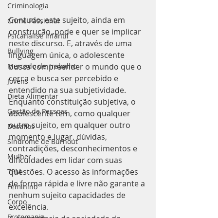
Criminologia
Contudo, este sujeito, ainda em 
Crime Passional
construção, pode e quer se implicar 
Psicanálise Infantil
neste discurso. E, através de uma 
Bullying
linguagem única, o adolescente 
busca compreender o mundo que o 
Mercado de Trabalho
cerca e busca ser percebido e 
Jovens
entendido na sua subjetividade.
Dieta Alimentar
Enquanto constituição subjetiva, o 
Gestão de Pessoas
adolescente tem, como qualquer 
outro sujeito, em qualquer outro 
Desafios
momento e lugar, dúvidas, 
Síndrome de Burnout
contradições, desconhecimentos e 
Mulher
dificuldades em lidar com suas 
questões. O acesso às informações 
TPM
de forma rápida e livre não garante a 
Feminino
nenhum sujeito capacidades de 
Corpo
excelência.
Erotomania