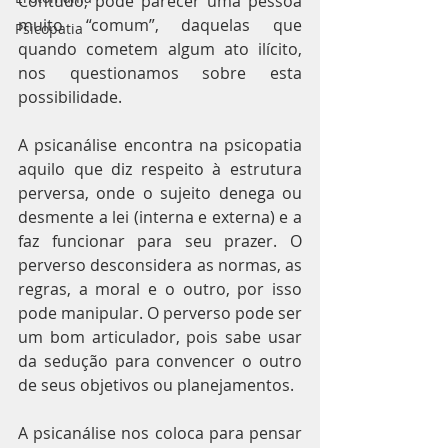
Contudo, pode parecer uma pessoa 
muito “comum”, daquelas que 
Psicopatia
quando cometem algum ato ilícito, 
nos questionamos sobre esta 
possibilidade. 
A psicanálise encontra na psicopatia 
aquilo que diz respeito à estrutura 
perversa, onde o sujeito denega ou 
desmente a lei (interna e externa) e a 
faz funcionar para seu prazer. O 
perverso desconsidera as normas, as 
regras, a moral e o outro, por isso 
pode manipular. O perverso pode ser 
um bom articulador, pois sabe usar 
da sedução para convencer o outro 
de seus objetivos ou planejamentos.
A psicanálise nos coloca para pensar 