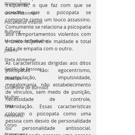
Criminologia
frequente, o que faz com que se 
acredite que o psicopata se 
Crime Passional
comporte como um louco assassino. 
Psicanálise Infantil
Comumente se relaciona a psicopatia 
Bullying
aos comportamentos violentos com 
Mercado de Trabalho
o único objetivo de maldade e total 
falta de empatia com o outro. 
Jovens
Dieta Alimentar
As características dirigidas aos ditos 
Gestão de Pessoas
psicopatas são: egocentrismo, 
manipulação, impulsividade, 
Desafios
megalomania, não estabelecimento 
Síndrome de Burnout
de vínculos, sem medo de punição, 
Mulher
necessidade de controle, 
intimidação. Essas características 
TPM
colocam o psicopata como uma 
Feminino
pessoa com desvio de personalidade 
Corpo
ou personalidade antissocial. 
Erotomania