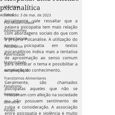
psicanalítica
Mal-Estar
Freud
Atualizado:
3 de mai. de 2023
Inicialmente, vale ressaltar que a 
Pós-Modernidade
palavra psicopatia tem mais relação 
Adolescentes
com abordagens sociais do que com 
Redes Sociais
a própria Psicanálise. A utilização do 
termo psicopatia em textos 
Psicanálise
psicanalíticos indica mais a tentativa 
Paternidade
de aproximação ao senso comum 
Maternidade
para destacar o tema e possibilitar a 
ampliação do conhecimento.
Automutilação
Transtornos Alimentares
Geralmente, são chamados 
Fanatismo
psicopatas aqueles que não se 
Finanças
relacionam com afeição na sociedade 
ou não possuem sentimento de 
Dinheiro
culpa e consideração. A associação 
Paixão
entre psicopatia e violência é muito 