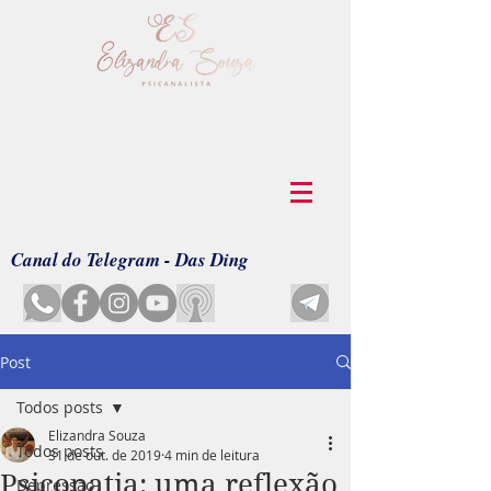
Canal do Telegram - Das Ding
Post
Todos posts
Elizandra Souza
Todos posts
31 de out. de 2019
4 min de leitura
Psicopatia: uma reflexão
Depressão