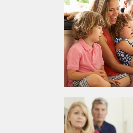
Finanças
Dinheiro
P
Mercado de Trabalho
Jov
Mulher
TPM
Femini