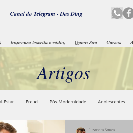
Canal do Telegram - Das Ding
)
Imprensa (escrita e rádio)
Quem Sou
Cursos
A
Artigos
l-Estar
Freud
Pós-Modernidade
Adolescentes
Maternidade
Automutilação
Transtornos Alimenta
Elizandra Souza