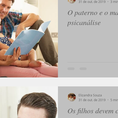
31 de out. de 2019
3 min
O paterno e o m
aixão
Criminologia
Crime Passional
Psicanálise Inf
psicanálise
ens
Dieta Alimentar
Gestão de Pessoas
Desafios
no
Corpo
Erotomania
Elizandra Souza
31 de out. de 2019
5 min
Os filhos devem 