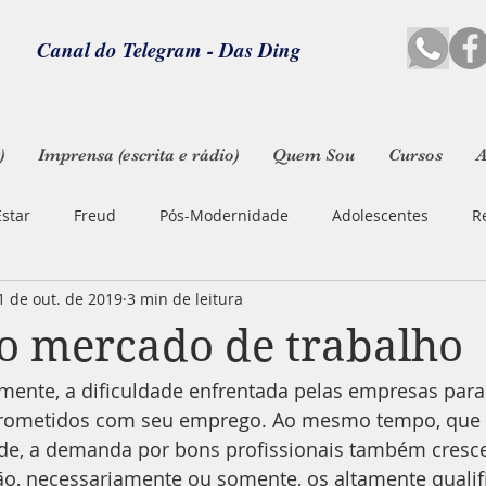
Canal do Telegram - Das Ding
)
Imprensa (escrita e rádio)
Quem Sou
Cursos
A
star
Freud
Pós-Modernidade
Adolescentes
R
1 de out. de 2019
3 min de leitura
Maternidade
Automutilação
Transtornos Alimentares
o mercado de trabalho
lmente, a dificuldade enfrentada pelas empresas para
ão
Criminologia
Crime Passional
Psicanálise Infanti
prometidos com seu emprego. Ao mesmo tempo, que
nde, a demanda por bons profissionais também cresce
Dieta Alimentar
Gestão de Pessoas
Desafios
ão, necessariamente ou somente, os altamente qualif