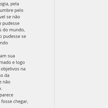
gia, pela 
lumbre pelo 
vel se não 
o pudesse 
as do mundo, 
to pudesse se 
endo 
ram sua 
smado e logo 
objetivos na 
ão da 
e não 
.
parece 
 fosse chegar, 