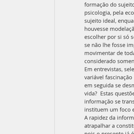
formação do sujeito
psicologia, pela ec
sujeito ideal, enqu
houvesse modelaçã
escolher por si só
se não lhe fosse im
movimentar de toda
considerado soment
Em entrevistas, sel
variável fascinaçã
em seguida se desm
vida?  Estas questõ
informação se tran
instituem um foco 
A rapidez da infor
atrapalhar a consti
pois o presente já é