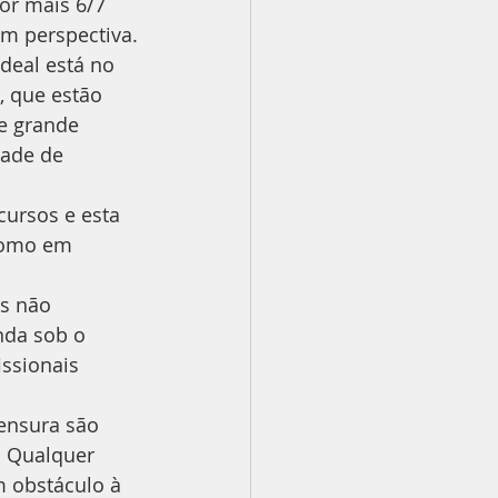
or mais 6/7 
m perspectiva.
deal está no 
, que estão 
e grande 
dade de 
ursos e esta 
como em 
s não 
da sob o 
issionais 
censura são 
. Qualquer 
 obstáculo à 