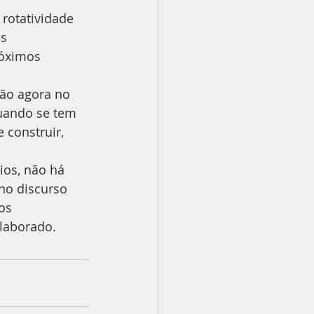
rotatividade 
s 
óximos 
tão agora no 
Quando se tem 
 construir, 
ios, não há 
no discurso 
os 
laborado.