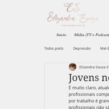
Início
Mídia (TV e Podcast
Todos posts
Depressão
Mal-E
Elizandra Souza
3
Psicanálise
Paternidade
Jovens n
É muito claro, atua
Finanças
Dinheiro
Paix
profissionais com
por trabalho é gra
Mercado de Trabalho
Jovens
profissionais não s