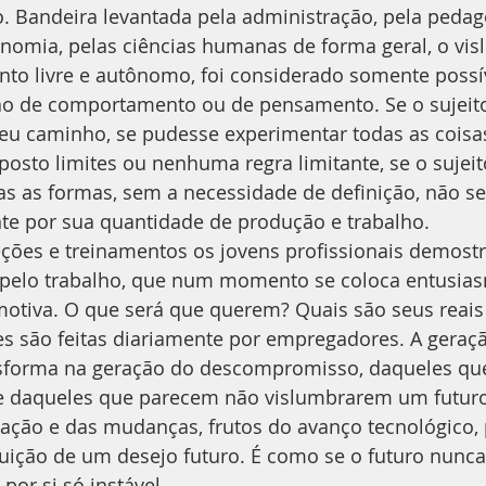
. Bandeira levantada pela administração, pela pedago
onomia, pelas ciências humanas de forma geral, o vis
anto livre e autônomo, foi considerado somente possí
o de comportamento ou de pensamento. Se o sujeit
 seu caminho, se pudesse experimentar todas as cois
posto limites ou nenhuma regra limitante, se o sujei
s as formas, sem a necessidade de definição, não s
e por sua quantidade de produção e trabalho.    
eções e treinamentos os jovens profissionais demost
o pelo trabalho, que num momento se coloca entusia
otiva. O que será que querem? Quais são seus reais 
es são feitas diariamente por empregadores. A geraç
sforma na geração do descompromisso, daqueles qu
e daqueles que parecem não vislumbrarem um futuro
mação e das mudanças, frutos do avanço tecnológico, 
tuição de um desejo futuro. É como se o futuro nunca
 por si só instável.