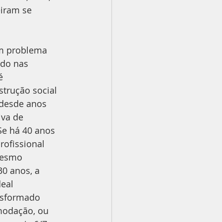
iram se 
m problema 
ado nas 
é 
trução social 
 desde anos 
iva de 
 Se há 40 anos 
rofissional 
mesmo 
0 anos, a 
eal 
nsformado 
modação, ou 