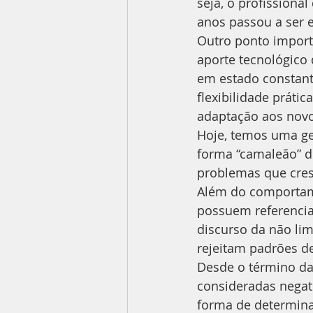
seja, o profissiona
anos passou a ser 
Outro ponto importa
aporte tecnológico
em estado constant
flexibilidade prátic
adaptação aos novo
Hoje, temos uma ge
forma “camaleão” d
problemas que cre
Além do comportam
possuem referenci
discurso da não lim
rejeitam padrões d
Desde o término da 
consideradas negat
forma de determina