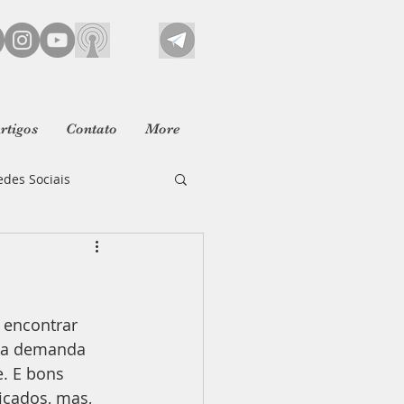
rtigos
Contato
More
edes Sociais
Fanatismo
 encontrar 
l
Bullying
 a demanda 
. E bons 
Síndrome de Burnout
icados, mas, 