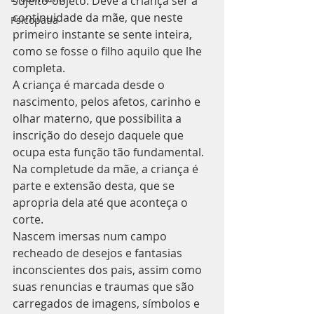
sujeito-objeto. Deve a criança ser a 
continuidade da mãe, que neste 
Psicopatia
primeiro instante se sente inteira, 
como se fosse o filho aquilo que lhe 
completa.
A criança é marcada desde o 
nascimento, pelos afetos, carinho e 
olhar materno, que possibilita a 
inscrição do desejo daquele que 
ocupa esta função tão fundamental. 
Na completude da mãe, a criança é 
parte e extensão desta, que se 
apropria dela até que aconteça o 
corte.
Nascem imersas num campo 
recheado de desejos e fantasias 
inconscientes dos pais, assim como 
suas renuncias e traumas que são 
carregados de imagens, símbolos e 