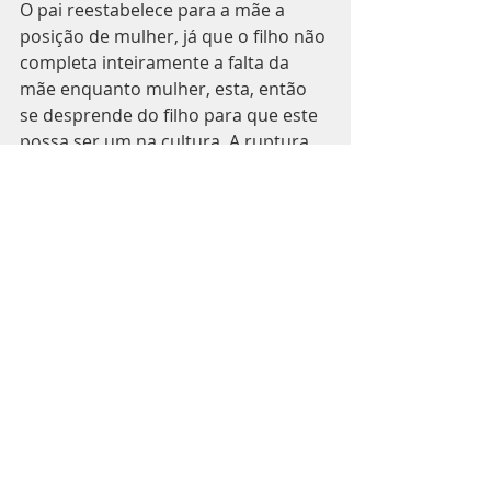
O pai reestabelece para a mãe a 
posição de mulher, já que o filho não 
completa inteiramente a falta da 
mãe enquanto mulher, esta, então 
se desprende do filho para que este 
possa ser um na cultura. A ruptura 
materna atesta a criança como um 
ser não completo e por não ser 
completo existe algo que lhe falta. 
Nesta falta manifesta, se funda o 
desejo. Só existe desejo, se existir a 
falta.
As experiências fundamentais se 
estabelecem pela ruptura e pela 
falta, como a separação ao nascer, o 
momento do desmame, o 
afastamento materno pelo corte 
paterno, que possibilita ao sujeito a 
elaboração de sua subjetividade.