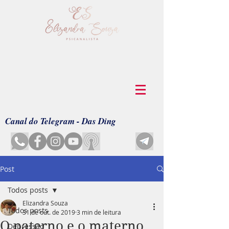
Canal do Telegram - Das Ding
Post
Todos posts
Elizandra Souza
Todos posts
31 de out. de 2019
3 min de leitura
O paterno e o materno
Depressão