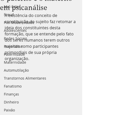
em psicanálise
Mal-Estar
Freud
A existência do conceito de 
constituição do sujeito faz retomar a 
Pós-Modernidade
ideia dos constituintes desta 
Adolescentes
formação, que se entende pelo fato 
Redes Sociais
dos seres humanos terem outros 
sujeitos como participantes 
Psicanálise
primordiais de sua própria 
Paternidade
organização.
Maternidade
Automutilação
Transtornos Alimentares
Fanatismo
Finanças
Dinheiro
Paixão