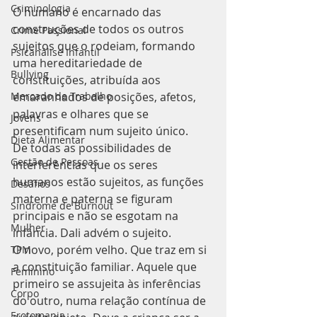
Criminologia
O humano é encarnado das 
construções de todos os outros 
Crime Passional
sujeitos que o rodeiam, formando 
Psicanálise Infantil
uma hereditariedade de 
Bullying
constituições, atribuída aos 
Mercado de Trabalho
emaranhados de posições, afetos, 
palavras e olhares que se 
Jovens
presentificam num sujeito único.
Dieta Alimentar
De todas as possibilidades de 
Gestão de Pessoas
interferências que os seres 
humanos estão sujeitos, as funções 
Desafios
materna e paterna se figuram 
Síndrome de Burnout
principais e não se esgotam na 
Mulher
infância. Dali advém o sujeito.
O novo, porém velho. Que traz em si 
TPM
a constituição familiar. Aquele que 
Feminino
primeiro se assujeita às inferências 
Corpo
do outro, numa relação contínua de 
Erotomania