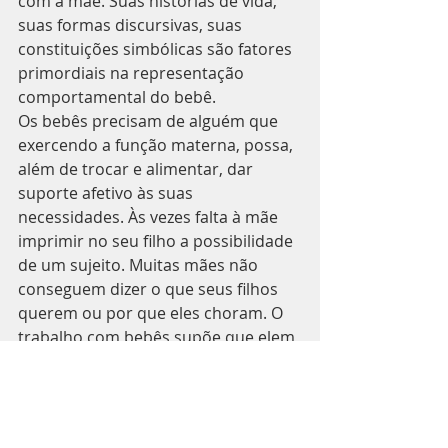
com a mãe. Suas histórias de vida, 
suas formas discursivas, suas 
constituições simbólicas são fatores 
primordiais na representação 
comportamental do bebê.
Os bebês precisam de alguém que 
exercendo a função materna, possa, 
além de trocar e alimentar, dar 
suporte afetivo às suas 
necessidades. Às vezes falta à mãe 
imprimir no seu filho a possibilidade 
de um sujeito. Muitas mães não 
conseguem dizer o que seus filhos 
querem ou por que eles choram. O 
trabalho com bebês supõe que elem 
se expressam e, apesar de não 
falarem, eles têm uma linguagem.
O tratamento psicanalítico na clínica 
com bebês segue a via da relação, 