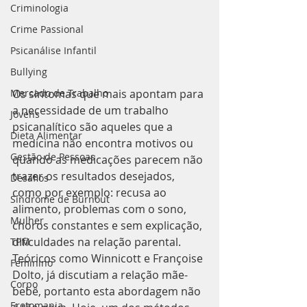
Criminologia
Crime Passional
Psicanálise Infantil
Bullying
Mercado de Trabalho
Os sintomas que mais apontam para 
a necessidade de um trabalho 
Jovens
psicanalítico são aqueles que a 
Dieta Alimentar
medicina não encontra motivos ou 
Gestão de Pessoas
quando as medicações parecem não 
trazer os resultados desejados, 
Desafios
como por exemplo: recusa ao 
Síndrome de Burnout
alimento, problemas com o sono, 
Mulher
choros constantes e sem explicação, 
dificuldades na relação parental.
TPM
Teóricos como Winnicott e Françoise 
Feminino
Dolto, já discutiam a relação mãe-
Corpo
bebê, portanto esta abordagem não 
Erotomania