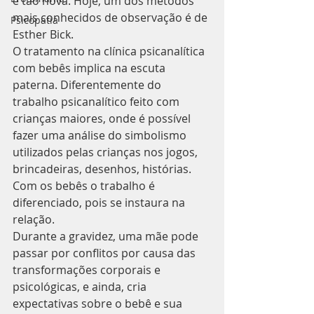
é tão nova. Hoje, um dos métodos 
mais conhecidos de observação é de 
Psicopatia
Esther Bick.
O tratamento na clínica psicanalítica 
com bebês implica na escuta 
paterna. Diferentemente do 
trabalho psicanalítico feito com 
crianças maiores, onde é possível 
fazer uma análise do simbolismo 
utilizados pelas crianças nos jogos, 
brincadeiras, desenhos, histórias. 
Com os bebês o trabalho é 
diferenciado, pois se instaura na 
relação.
Durante a gravidez, uma mãe pode 
passar por conflitos por causa das 
transformações corporais e 
psicológicas, e ainda, cria 
expectativas sobre o bebê e sua 