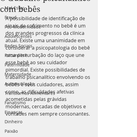
com bebês
Mal-Estar
Freud
A possibilidade de identificação de 
sinais de sofrimento no bebê é um 
Pós-Modernidade
dos grandes progressos da clínica 
Adolescentes
atual. Existe uma unanimidade em 
Redes Sociais
considerar a psicopatologia do bebê 
uma perturbação do laço que une 
Psicanálise
esse bebê ao seu cuidador 
Paternidade
pimordial. Existe possibilidades de 
Maternidade
trabalho psicanalítico envolvendo os 
Automutilação
bebês e seus cuidadores, assim 
como, as dificuldades afetivas 
Transtornos Alimentares
acometidas pelas grávidas 
Fanatismo
modernas, cercadas de objetivos e 
Finanças
vontades nem sempre consonantes.
Dinheiro
Paixão